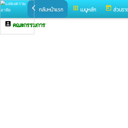
arrow_back_ios
apps
today
กลับหน้าแรก
เมนูหลัก
ส่วนรา
account_box
คณะกรรมการ