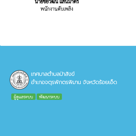
นายชัยวัฒน์ แสนมาตร
พนักงานดับเพลิง
เทศบาลตำบลป่าสังข์
อำเภอจตุรพักตรพิมาน จังหวัดร้อยเอ็ด
ผู้ดูแลระบบ
พัฒนาระบบ