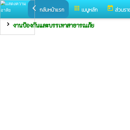
arrow_back_ios
apps
today
กลับหน้าแรก
เมนูหลัก
ส่วนรา
chevron_right
งานป้องกันและบรรเทาสาธารณภัย