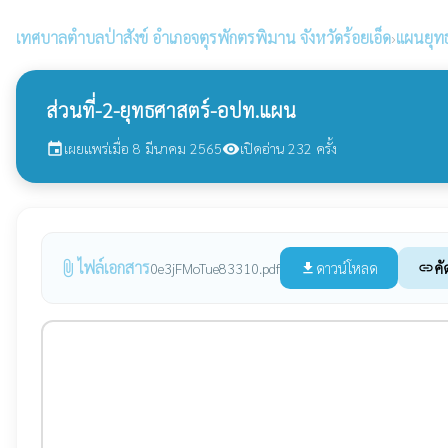
เทศบาลตำบลป่าสังข์
อำเภอจตุรพักตรพิมาน จังหวัดร้อยเอ็ด
›
แผนยุท
ส่วนที่-2-ยุทธศาสตร์-อปท.แผน
เผยแพร่เมื่อ 8 มีนาคม 2565
เปิดอ่าน 232 ครั้ง
event
visibility
ไฟล์เอกสาร
attach_file
ดาวน์โหลด
คั
0e3jFMoTue83310.pdf
file_download
link