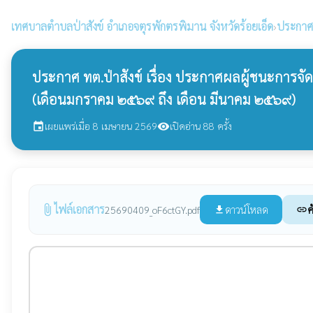
เทศบาลตำบลป่าสังข์
อำเภอจตุรพักตรพิมาน จังหวัดร้อยเอ็ด
›
ประกาศจั
ประกาศ ทต.ป่าสังข์ เรื่อง ประกาศผลผู้ชนะการจั
(เดือนมกราคม ๒๕๖๙ ถึง เดือน มีนาคม ๒๕๖๙)
เผยแพร่เมื่อ 8 เมษายน 2569
เปิดอ่าน 88 ครั้ง
event
visibility
ไฟล์เอกสาร
attach_file
ดาวน์โหลด
ค
25690409_oF6ctGY.pdf
file_download
link