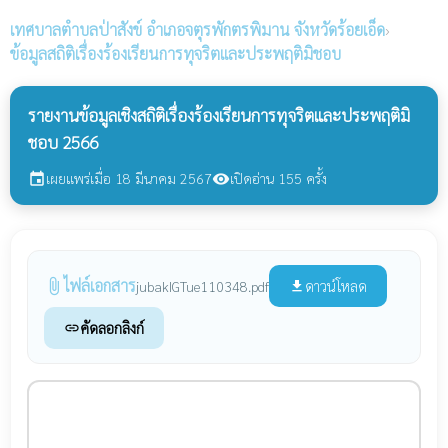
เทศบาลตำบลป่าสังข์
อำเภอจตุรพักตรพิมาน จังหวัดร้อยเอ็ด
›
ข้อมูลสถิติเรื่องร้องเรียนการทุจริตและประพฤติมิชอบ
รายงานข้อมูลเชิงสถิติเรื่องร้องเรียนการทุจริตและประพฤติมิ
ชอบ 2566
เผยแพร่เมื่อ 18 มีนาคม 2567
เปิดอ่าน 155 ครั้ง
event
visibility
ไฟล์เอกสาร
attach_file
ดาวน์โหลด
jubakIGTue110348.pdf
file_download
คัดลอกลิงก์
link