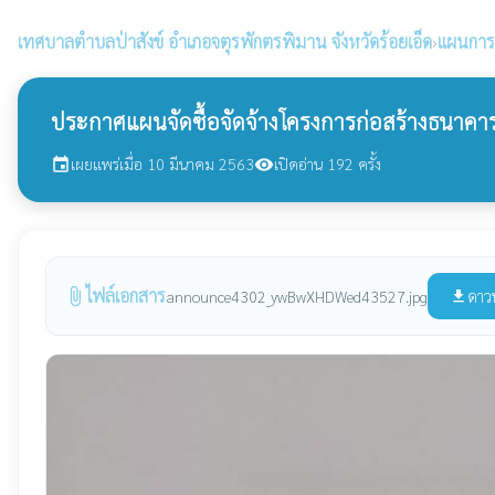
เทศบาลตำบลป่าสังข์
อำเภอจตุรพักตรพิมาน จังหวัดร้อยเอ็ด
›
แผนการจ
ประกาศแผนจัดซื้อจัดจ้างโครงการก่อสร้างธนาคารน้
เผยแพร่เมื่อ 10 มีนาคม 2563
เปิดอ่าน 192 ครั้ง
event
visibility
ไฟล์เอกสาร
attach_file
ดาว
announce4302_ywBwXHDWed43527.jpg
file_download