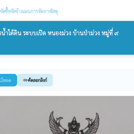
ัดซื้อจัดจ้างแผนการจัดหาพัสดุ
ำใต้ดิน ระบบเปิด หนองม่วง บ้านป่าม่วง หมู่ที่ ๙
น์โหลด
คัดลอกลิงก์
link