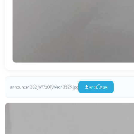
ดาวน์โหลด
announce4302_Wf7zOTyWed43529.jpg
file_download