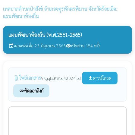
เทศบาลตำบลป่าสังข์
อำเภอจตุรพักตรพิมาน จังหวัดร้อยเอ็ด
›
แผนพัฒนาท้องถิ่น
แผนพัฒนาท้องถิ่น (พ.ศ.2561-2565)
เผยแพร่เมื่อ 23 มิถุนายน 2563
เปิดอ่าน 184 ครั้ง
event
visibility
ไฟล์เอกสาร
attach_file
ดาวน์โหลด
VKgqLeKWed42024.pdf
file_download
คัดลอกลิงก์
link