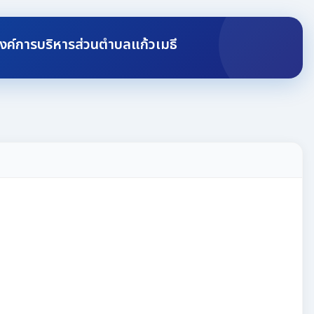
องค์การบริหารส่วนตำบลแก้วเมธี